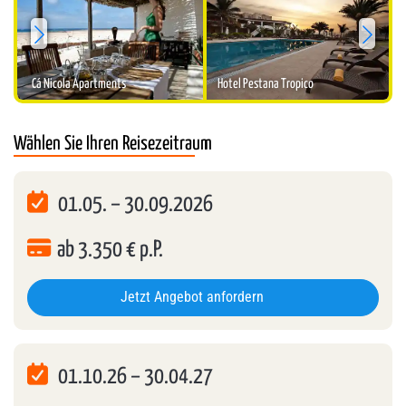
Sterne:
3
Sterne:
4
Cá Nicola Apartments
Hotel Pestana Tropico
Wählen Sie Ihren Reisezeitraum
01.05.
–
30.09.2026
ab
3.350
€ p.P.
Jetzt Angebot anfordern
01.10.26
–
30.04.27