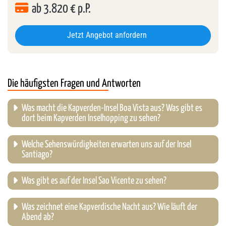
ab
3.820
€ p.P.
Jetzt Angebot anfordern
Die häufigsten Fragen und Antworten
Was macht die Kapverden-Insel Boa Vista aus? Was gibt es
dort beim Kapverden Inselhopping zu sehen?
Welche Sehenswürdigkeiten erwarten uns auf der Insel
Santiago?
Was gibt es auf der Insel Sao Vicente zu sehen?
Was zeichnet eine Kapverdische Nacht aus? Wie läuft der
Abend ab?