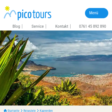
Menü
Blog
Service
Kontakt
0761 45 892 890
Startseite
Reiseziele
Kapverden