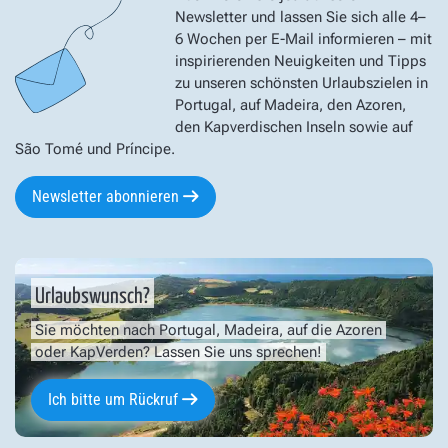
Newsletter und lassen Sie sich alle 4–
6 Wochen per E-Mail informieren – mit
inspirierenden Neuigkeiten und Tipps
zu unseren schönsten Urlaubszielen in
Portugal, auf Madeira, den Azoren,
den Kapverdischen Inseln sowie auf
São Tomé und Príncipe.
Newsletter abonnieren
Urlaubswunsch?
Sie möchten nach Portugal, Madeira, auf die Azoren
oder KapVerden? Lassen Sie uns sprechen!
Ich bitte um Rückruf