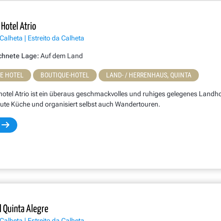
Hotel Atrio
Calheta | Estreito da Calheta
chnete Lage:
Auf dem Land
NE HOTEL
BOUTIQUE-HOTEL
LAND- / HERRENHAUS, QUINTA
tel Atrio ist ein überaus geschmackvolles und ruhiges gelegenes Landhote
gute Küche und organisiert selbst auch Wandertouren.
l Quinta Alegre
Calheta | Estreito da Calheta