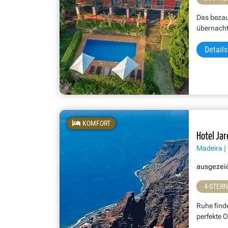
Das bezau
übernacht
Details
KOMFORT
Hotel Jar
Madeira | 
ausgezei
4-STER
Ruhe find
perfekte O