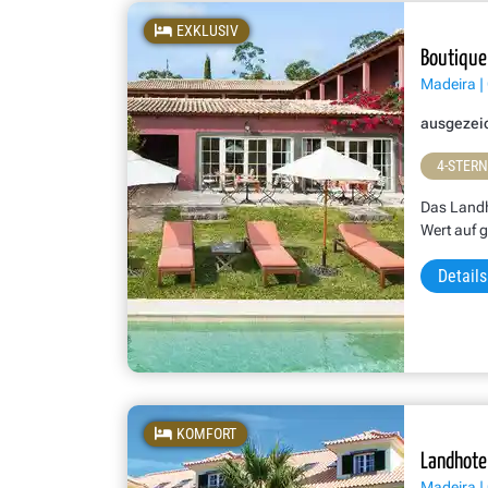
EXKLUSIV
Boutique 
Madeira | 
ausgezei
4-STER
Das Landho
Wert auf 
Details
KOMFORT
Landhote
Madeira | 