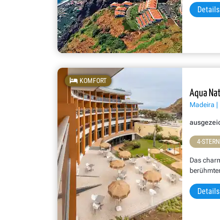
Details
Meerblick mit Hotel Jardim Atlantico
KOMFORT
Aqua Nat
Madeira |
ausgezei
4-STER
Das charm
berühmte
Details