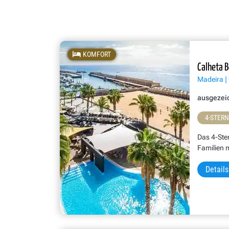
KOMFORT
Calheta B
Madeira |
ausgezei
4-STER
Das 4-Ster
Familien 
Details