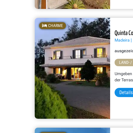
CHARME
Quinta Co
Madeira |
ausgezei
LAND- /
Umgeben v
der Terras
Details