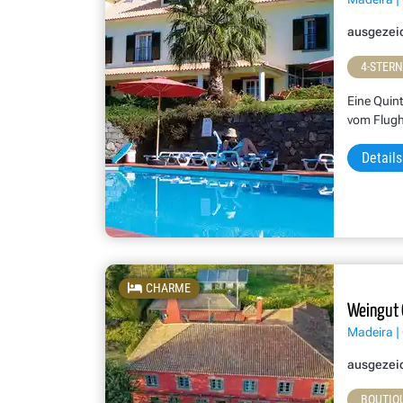
ausgezei
4-STER
Eine Quint
vom Flugh
Details
CHARME
Weingut 
Madeira | 
ausgezei
BOUTIQ