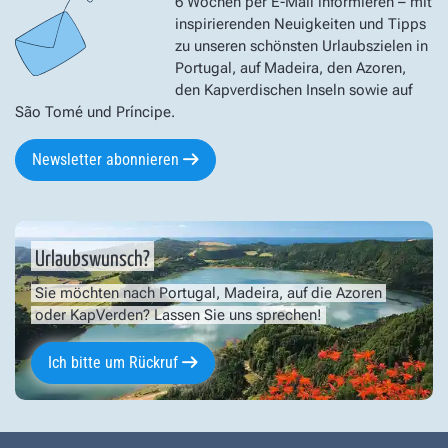
6 Wochen per E-Mail informieren – mit
inspirierenden Neuigkeiten und Tipps
zu unseren schönsten Urlaubszielen in
Portugal, auf Madeira, den Azoren,
den Kapverdischen Inseln sowie auf
São Tomé und Príncipe.
Newsletter abonnieren
Urlaubswunsch?
Sie möchten nach Portugal, Madeira, auf die Azoren
oder KapVerden? Lassen Sie uns sprechen!
Ich bitte um Rückruf