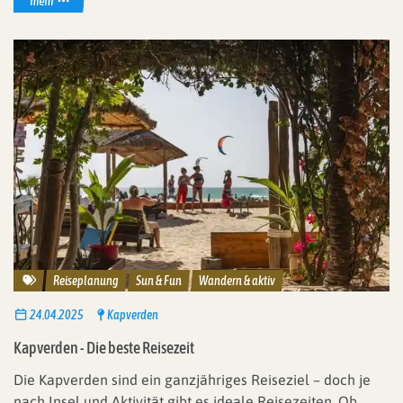
mehr
Reisethemen
Reiseplanung
Sun & Fun
Wandern & aktiv
24.04.2025
Kapverden
Kapverden - Die beste Reisezeit
Die Kapverden sind ein ganzjähriges Reiseziel – doch je
nach Insel und Aktivität gibt es ideale Reisezeiten. Ob