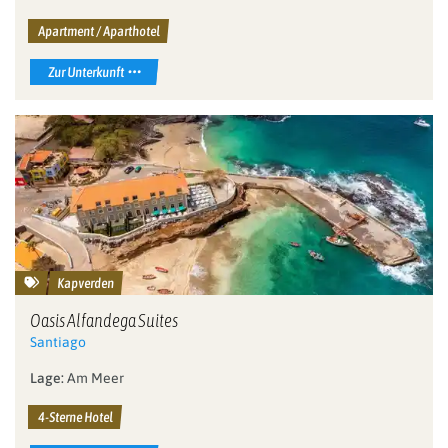
Apartment / Aparthotel
Zur Unterkunft
Kapverden
Sterne:
4
Oasis Alfandega Suites
Santiago
Lage:
Am Meer
4-Sterne Hotel