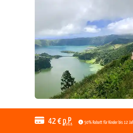
42
€
p.P.
50% Rabatt für Kinder bis 12 Ja