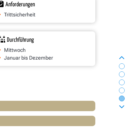
Anforderungen
Trittsicherheit
Durchführung
Mittwoch
zur
Januar bis Dezember
Wa
Die
Ak
Un
Wi
vor