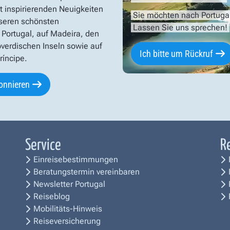
t inspirierenden Neuigkeiten
Sie möchten nach Portuga
seren schönsten
Lassen Sie uns sprechen!
 Portugal, auf Madeira, den
verdischen Inseln sowie auf
Ich bitte um Rückruf
íncipe.
onnieren
Service
R
Einreisebestimmungen
Beratungstermin vereinbaren
Newsletter Portugal
Reiseblog
Mobilitäts-Hinweis
Reiseversicherung