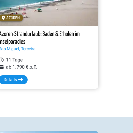
AZOREN
Azoren-Strandurlaub: Baden & Erholen im
Inselparadies
Sao Miguel, Terceira
11 Tage
ab 1.790 €
p.P.
Details