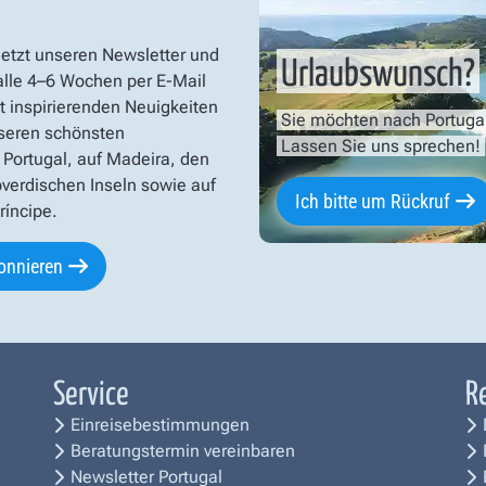
jetzt unseren Newsletter und
Urlaubswunsch?
 alle 4–6 Wochen per E-Mail
t inspirierenden Neuigkeiten
Sie möchten nach Portuga
seren schönsten
Lassen Sie uns sprechen!
 Portugal, auf Madeira, den
verdischen Inseln sowie auf
Ich bitte um Rückruf
íncipe.
onnieren
Service
R
Einreisebestimmungen
Beratungstermin vereinbaren
Newsletter Portugal