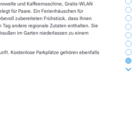
Al
Mikrowelle und Kaffeemaschine, Gratis-WLAN
Bil
legt für Paare. Ein Ferienhäuschen für
Ei
iebevoll zubereiteten Frühstück, dass Ihnen
n Tag andere regionale Zutaten enthalten. Sie
La
 draußen im Garten niederlassen zu einem
Au
Ve
Je
nft. Kostenlose Parkplätze gehören ebenfalls
Wä
vor