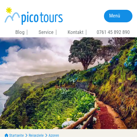
Menü
Blog
Service
Kontakt
0761 45 892 890
Startseite
Reiseziele
Azoren