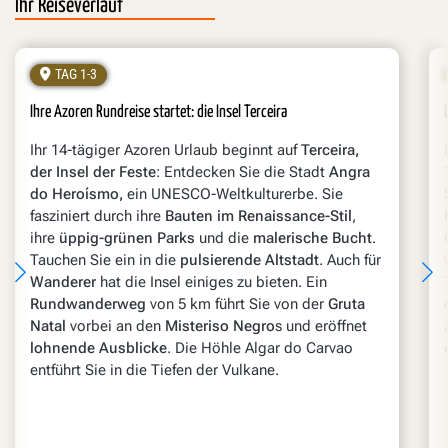
Ihr Reiseverlauf
TAG 1-3
Ihre Azoren Rundreise startet: die Insel Terceira
Ihr 14-tägiger Azoren Urlaub beginnt auf
Terceira,
der Insel der Feste
: Entdecken Sie die Stadt
Angra
do Heroísmo,
ein UNESCO-Weltkulturerbe. Sie
fasziniert durch ihre
Bauten im Renaissance-Stil
,
ihre
üppig-grünen Parks
und die
malerische Bucht
.
Tauchen Sie ein in die
pulsierende Altstadt
. Auch für
Wanderer
hat die Insel einiges zu bieten. Ein
Rundwanderweg
von 5 km führt Sie von der
Gruta
Natal
vorbei an den
Misteriso Negro
s und eröffnet
lohnende Ausblicke
. Die Höhle Algar do Carvao
entführt Sie in die Tiefen der Vulkane.