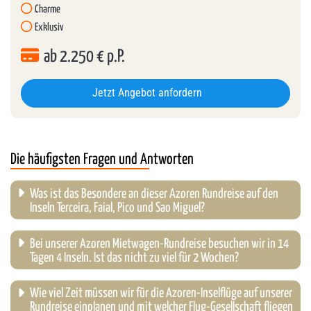
Charme
Exklusiv
ab
2.250
€ p.P.
Jetzt Angebot anfordern
Die häufigsten Fragen und Antworten
Was ist das Besondere an dieser Azoren Rundreise auf den
Inseln Terceira, Faial, Pico und Sao Miguel?
Bei unserer Azoren Mietwagen-Rundreise besuchen wir in 14
Tagen 4 Inseln. Ist das nicht zu viel für 2 Wochen?
Wie viel Zeit müssen wir für die Azoren-Inselflüge auf unserer
Rundreise einplanen und mit welcher Flug-Gesellschaft fliegen