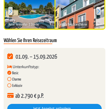
Sterne:
3
Hotel Teresinha - 3 Sterne
Casa da Baia Guesthouse
Wählen Sie Ihren Reisezeitraum
01.09.
–
15.09.2026
Unterkunftstyp:
Basic
Charme
Exklusiv
ab
2.790
€ p.P.
Jetzt Angebot anfordern