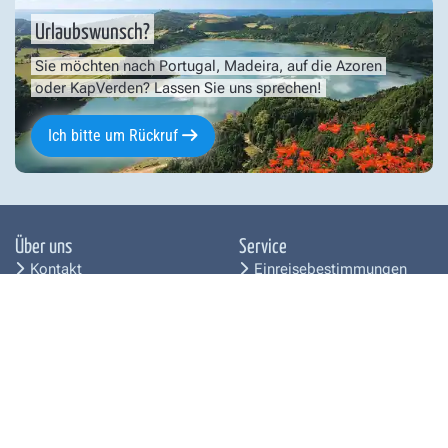
Urlaubswunsch?
Sie möchten nach Portugal, Madeira, auf die Azoren
oder KapVerden? Lassen Sie uns sprechen!
Ich bitte um Rückruf
Über uns
Service
Kontakt
Einreisebestimmungen
Kundenstimmen
Beratungstermin
Jobs
vereinbaren
Presse
Newsletter Portugal
Wettbewerb
Reiseblog
Mobilitäts-Hinweis
Reiseversicherung
Zufriedenheitsgarantie
Freundschaftswerbung