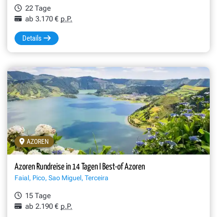
22 Tage
ab 3.170 €
p.P.
Details
AZOREN
Azoren Rundreise in 14 Tagen I Best-of Azoren
Faial, Pico, Sao Miguel, Terceira
15 Tage
ab 2.190 €
p.P.