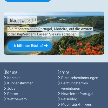
Urlaubswunsch?
Sie möchten nach Portugal, Madeira, auf die Azoren
oder KapVerden? Lassen Sie uns sprechen!
Ich bitte um Rückruf
Über uns
Service
Kontakt
Einreisebestimmungen
Kundenstimmen
Beratungstermin
Jobs
vereinbaren
Presse
Newsletter Portugal
Wettbewerb
Reiseblog
Mobilitäts-Hinweis