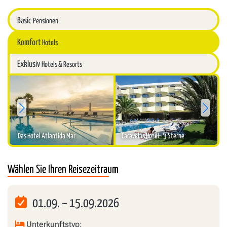
Basic
Pensionen
Komfort
Hotels
Exklusiv
Hotels & Resorts
Sterne:
4
Sterne:
3
Das Hotel Atlantida Mar
Caravelas Hotel - 3 Sterne
Wählen Sie Ihren Reisezeitraum
01.09.
–
15.09.2026
Unterkunftstyp: