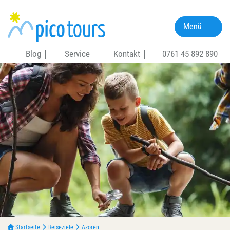
Menü
Blog
Service
Kontakt
0761 45 892 890
Startseite
Reiseziele
Azoren