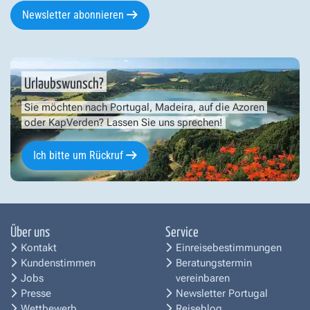
Newsletter abonnieren
Urlaubswunsch?
Sie möchten nach Portugal, Madeira, auf die Azoren
oder KapVerden? Lassen Sie uns sprechen!
Ich bitte um Rückruf
Über uns
Service
Kontakt
Einreisebestimmungen
Kundenstimmen
Beratungstermin
Jobs
vereinbaren
Presse
Newsletter Portugal
Wettbewerb
Reiseblog