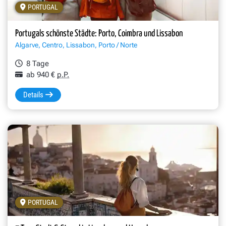
PORTUGAL
Drei Freundinnen auf dem Bahnsteig des Bahnhofs Sao Bento in P
Portugals schönste Städte: Porto, Coimbra und Lissabon
Algarve, Centro, Lissabon, Porto / Norte
8 Tage
ab 940 €
p.P.
Details
PORTUGAL