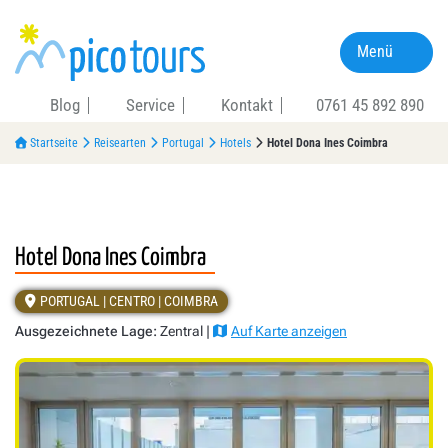
Menü
Blog
Service
Kontakt
0761 45 892 890
Startseite
Reisearten
Portugal
Hotels
Hotel Dona Ines Coimbra
Hotel Dona Ines Coimbra
PORTUGAL | CENTRO | COIMBRA
Ausgezeichnete Lage:
Zentral |
Auf Karte anzeigen