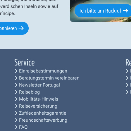
verdischen Inseln sowie auf
Ich bitte um Rückruf
íncipe.
onnieren
Service
R
Einreisebestimmungen
Beratungstermin vereinbaren
Newsletter Portugal
Reiseblog
Mobilitäts-Hinweis
Reiseversicherung
Zufriedenheitsgarantie
Freundschaftswerbung
FAQ