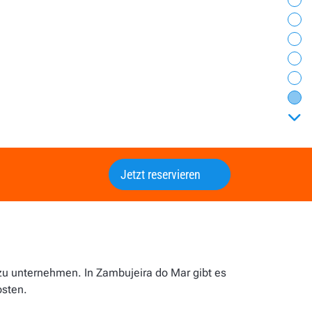
Au
Ve
Je
Be
Wä
vor
Jetzt reservieren
zu unternehmen. In Zambujeira do Mar gibt es
osten.