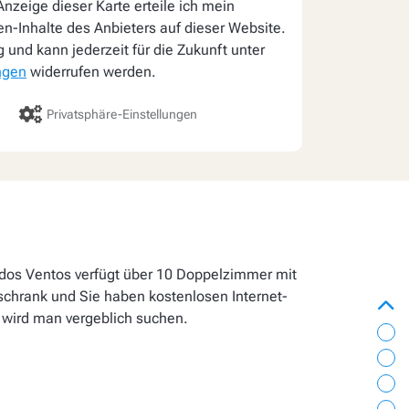
nzeige dieser Karte erteile ich mein
ten-Inhalte des Anbieters auf dieser Website.
lig und kann jederzeit für die Zukunft unter
ngen
widerrufen werden.
Privatsphäre-Einstellungen
dos Ventos verfügt über 10 Doppelzimmer mit
schrank und Sie haben kostenlosen Internet-
zur
 wird man vergeblich suchen.
Ho
Bil
Ei
La