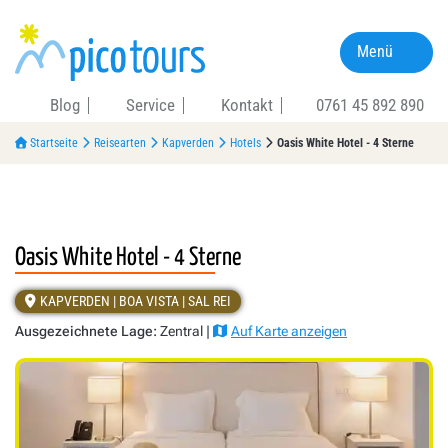
Menü
Blog
Service
Kontakt
0761 45 892 890
Startseite
Reisearten
Kapverden
Hotels
Oasis White Hotel - 4 Sterne
Oasis White Hotel - 4 Sterne
KAPVERDEN | BOA VISTA | SAL REI
Ausgezeichnete Lage:
Zentral |
Auf Karte anzeigen