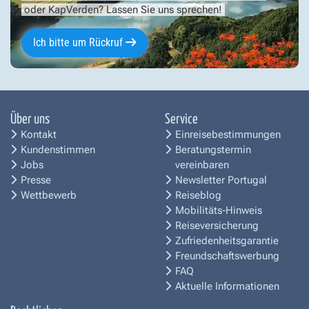
oder KapVerden? Lassen Sie uns sprechen!
Ich bitte um Rückruf
Über uns
Service
Kontakt
Einreisebestimmungen
Kundenstimmen
Beratungstermin
Jobs
vereinbaren
Presse
Newsletter Portugal
Wettbewerb
Reiseblog
Mobilitäts-Hinweis
Reiseversicherung
Zufriedenheitsgarantie
Freundschaftswerbung
FAQ
Aktuelle Informationen