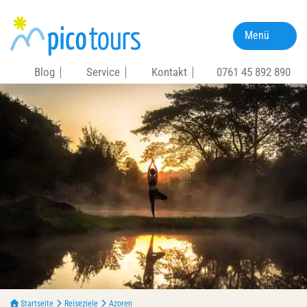
Menü
Blog
Service
Kontakt
0761 45 892 890
Startseite
Reiseziele
Azoren