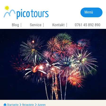
Menü
Blog
Service
Kontakt
0761 45 892 890
Startseite
Reiseziele
Azoren