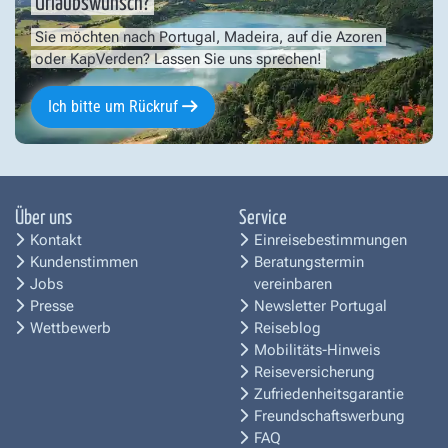
Urlaubswunsch?
Sie möchten nach Portugal, Madeira, auf die Azoren
oder KapVerden? Lassen Sie uns sprechen!
Ich bitte um Rückruf
Über uns
Service
Kontakt
Einreisebestimmungen
Kundenstimmen
Beratungstermin
Jobs
vereinbaren
Presse
Newsletter Portugal
Wettbewerb
Reiseblog
Mobilitäts-Hinweis
Reiseversicherung
Zufriedenheitsgarantie
Freundschaftswerbung
FAQ