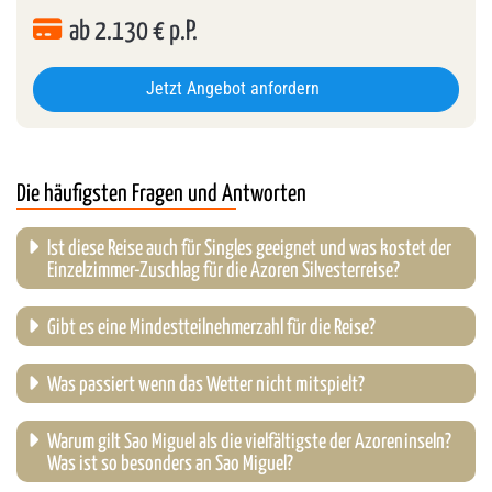
ab
2.130
€ p.P.
Jetzt Angebot anfordern
Die häufigsten Fragen und Antworten
Ist diese Reise auch für Singles geeignet und was kostet der
Einzelzimmer-Zuschlag für die Azoren Silvesterreise?
Gibt es eine Mindestteilnehmerzahl für die Reise?
Was passiert wenn das Wetter nicht mitspielt?
Warum gilt Sao Miguel als die vielfältigste der Azoreninseln?
Was ist so besonders an Sao Miguel?