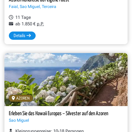
Azoren Rundreise auf eigene Faust
Faial, Sao Miguel, Terceira
11 Tage
ab 1.850 €
p.P.
Details
AZOREN
Erleben Sie das Hawaii Europas – Silvester auf den Azoren
Sao Miguel
Kleingruppenreise: 10-18 Personen