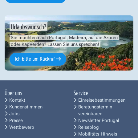
Urlaubswunsch?
Sie möchten nach Portugal, Madeira, auf die Azoren
oder KapVerden? Lassen Sie uns sprechen!
Ich bitte um Rückruf
Über uns
Service
Kontakt
Einreisebestimmungen
Kundenstimmen
Beratungstermin
Jobs
vereinbaren
Presse
Newsletter Portugal
Wettbewerb
Reiseblog
Mobilitäts-Hinweis