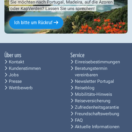
Sie möchten nach Portugal, Madeira, auf die Azoren
oder KapVerden? Lassen Sie uns sprechen!
Ich bitte um Rückruf
Über uns
Service
Kontakt
Einreisebestimmungen
Kundenstimmen
Beratungstermin
Jobs
vereinbaren
Presse
Newsletter Portugal
Wettbewerb
Reiseblog
Mobilitäts-Hinweis
Reiseversicherung
Zufriedenheitsgarantie
Freundschaftswerbung
FAQ
Aktuelle Informationen