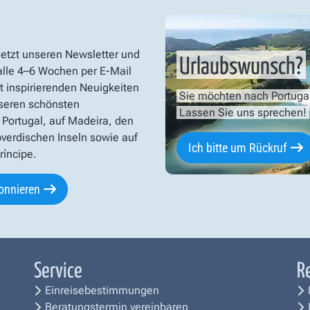
jetzt unseren Newsletter und
Urlaubswunsch?
 alle 4–6 Wochen per E-Mail
t inspirierenden Neuigkeiten
Sie möchten nach Portuga
seren schönsten
Lassen Sie uns sprechen!
 Portugal, auf Madeira, den
verdischen Inseln sowie auf
Ich bitte um Rückruf
íncipe.
onnieren
Service
R
Einreisebestimmungen
Beratungstermin vereinbaren