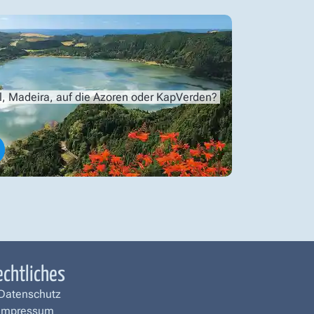
l, Madeira, auf die Azoren oder KapVerden?
echtliches
Datenschutz
Impressum