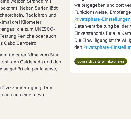
seine weißen Strände mit
weitergegeben und dort ver
 bekannt. Neben Surfen lädt
Funktionsweise, Empfänger
chnorcheln, Radfahren und
Privatsphäre-Einstellungen
ximal drei Kilometer
Datenverarbeitung bei der A
erlengas, die zum UNESCO-
Einverständnis für alle Kar
e Festung Peniche oder auch
Die Einwilligung ist freiwil
as Cabo Carvoeiro.
den
Privatsphäre-Einstellu
 unmittelbarer Nähe zum Star
intopf, den Caldeirada und den
Google Maps Karten akzeptieren
peise gehört ein penichense,
lätze zur Verfügung. Den
t man nach einer etwa