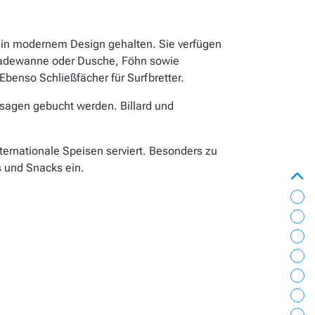
 in modernem Design gehalten. Sie verfügen
 Badewanne oder Dusche, Föhn sowie
benso Schließfächer für Surfbretter.
sagen gebucht werden. Billard und
ternationale Speisen serviert. Besonders zu
s und Snacks ein.
zur
St
Bil
Ei
La
Au
Ve