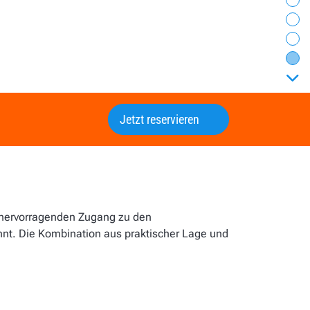
Je
Be
Na
Wä
vor
Jetzt reservieren
 hervorragenden Zugang zu den
t. Die Kombination aus praktischer Lage und