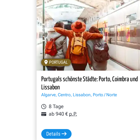
PORTUGAL
Drei Freundinnen auf dem Bahnsteig des Bahnh
Portugals schönste Städte: Porto, Coimbra und
Lissabon
Algarve, Centro, Lissabon, Porto / Norte
8 Tage
ab 940 €
p.P.
Details