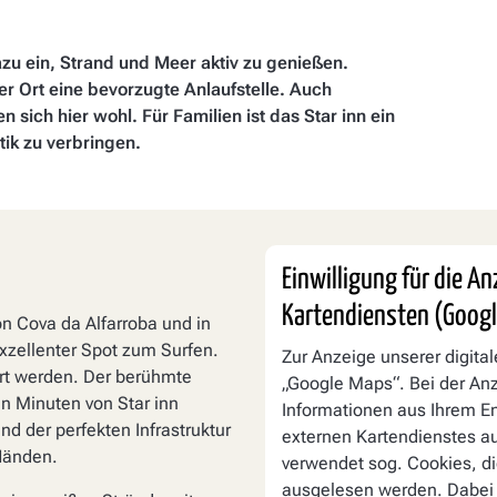
azu ein, Strand und Meer aktiv zu genießen.
er Ort eine bevorzugte Anlaufstelle. Auch
sich hier wohl. Für Familien ist das Star inn ein
ik zu verbringen.
Einwilligung für die A
Kartendiensten (Goog
on Cova da Alfarroba und in
xzellenter Spot zum Surfen.
Zur Anzeige unserer digita
rt werden. Der berühmte
„Google Maps“. Bei der A
hn Minuten von Star inn
Informationen aus Ihrem E
und der perfekten Infrastruktur
externen Kartendienstes au
 Händen.
verwendet sog. Cookies, di
ausgelesen werden. Dabei