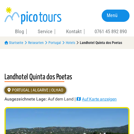
Menü
Blog
Service
Kontakt
0761 45 892 890
Startseite
Reisearten
Portugal
Hotels
Landhotel Quinta dos Poetas
Landhotel Quinta dos Poetas
PORTUGAL | ALGARVE | OLHAO
Ausgezeichnete Lage:
Auf dem Land |
Auf Karte anzeigen