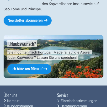
den Kapverdischen Inseln sowie auf
São Tomé und Príncipe.
Newsletter abonnieren
Urlaubswunsch?
Sie möchten nach Portugal, Madeira, auf die Azoren
oder KapVerden? Lassen Sie uns sprechen!
Ich bitte um Rückruf
Über uns
Service
Kontakt
Einreisebestimmungen
Kundenstimmen
Beratungstermin