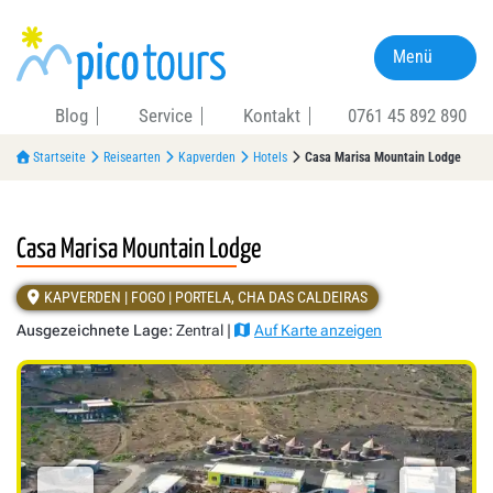
Menü
Blog
Service
Kontakt
0761 45 892 890
Startseite
Reisearten
Kapverden
Hotels
Casa Marisa Mountain Lodge
Casa Marisa Mountain Lodge
KAPVERDEN | FOGO | PORTELA, CHA DAS CALDEIRAS
Ausgezeichnete Lage:
Zentral |
Auf Karte anzeigen