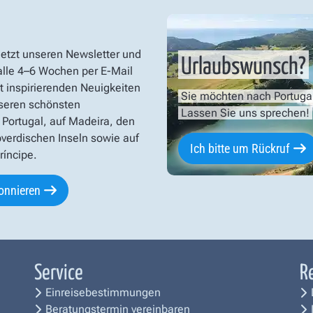
jetzt unseren Newsletter und
Urlaubswunsch?
 alle 4–6 Wochen per E-Mail
t inspirierenden Neuigkeiten
Sie möchten nach Portuga
seren schönsten
Lassen Sie uns sprechen!
 Portugal, auf Madeira, den
verdischen Inseln sowie auf
Ich bitte um Rückruf
íncipe.
onnieren
Service
R
Einreisebestimmungen
Beratungstermin vereinbaren