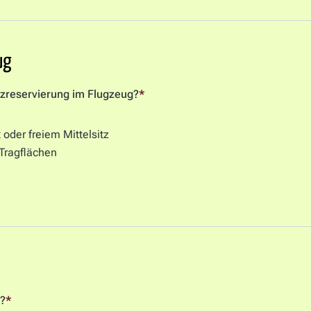
ug
tzreservierung im Flugzeug?
*
 oder freiem Mittelsitz
 Tragflächen
n?
*