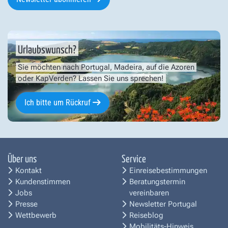
Urlaubswunsch?
Sie möchten nach Portugal, Madeira, auf die Azoren
oder KapVerden? Lassen Sie uns sprechen!
Ich bitte um Rückruf
Über uns
Service
Kontakt
Einreisebestimmungen
Kundenstimmen
Beratungstermin
Jobs
vereinbaren
Presse
Newsletter Portugal
Wettbewerb
Reiseblog
Mobilitäts-Hinweis