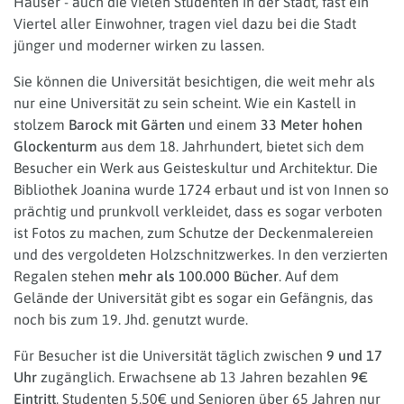
Häuser - auch die vielen Studenten in der Stadt, fast ein
Viertel aller Einwohner, tragen viel dazu bei die Stadt
jünger und moderner wirken zu lassen.
Sie können die Universität besichtigen, die weit mehr als
nur eine Universität zu sein scheint. Wie ein Kastell in
stolzem
Barock mit Gärten
und einem
33 Meter hohen
Glockenturm
aus dem 18. Jahrhundert, bietet sich dem
Besucher ein Werk aus Geisteskultur und Architektur. Die
Bibliothek Joanina wurde 1724 erbaut und ist von Innen so
prächtig und prunkvoll verkleidet, dass es sogar verboten
ist Fotos zu machen, zum Schutze der Deckenmalereien
und des vergoldeten Holzschnitzwerkes. In den verzierten
Regalen stehen
mehr als 100.000 Bücher
. Auf dem
Gelände der Universität gibt es sogar ein Gefängnis, das
noch bis zum 19. Jhd. genutzt wurde.
Für Besucher ist die Universität täglich zwischen
9 und 17
Uhr
zugänglich. Erwachsene ab 13 Jahren bezahlen
9€
Eintritt
, Studenten 5,50€ und Senioren über 65 Jahren nur