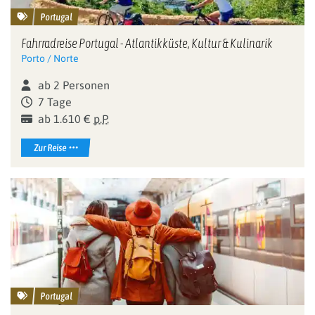
Portugal
Fahrradreise Portugal - Atlantikküste, Kultur & Kulinarik
Porto / Norte
ab 2 Personen
7 Tage
ab 1.610 €
p.P.
Zur Reise
Portugal
Drei Freundinnen auf dem Bahnsteig des Bahnhofs Sao Bento 